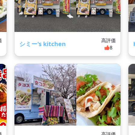
価
高評価
シミー's kitchen
8
価
高評価