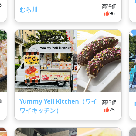
6
高評価
むら川
96
価
Yummy Yell Kitchen（ワイ
高評価
9
ワイキッチン）
25