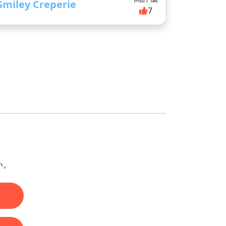
Smiley Creperie
7
い。