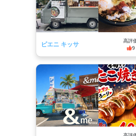
高評
ピエニ キッサ
9
高評