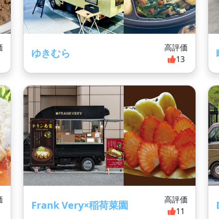
価
高評価
ゆきむら
4
13
価
高評価
Frank Very×稲荷菜園
1
11