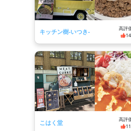
高評
キッチン樹-いつき-
1
高評
こはく堂
1