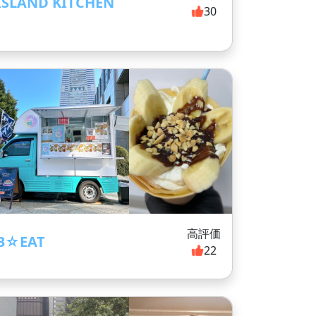
ISLAND KITCHEN
30
高評価
B☆EAT
22