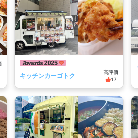
価
7
高評価
キッチンカーゴトク
17