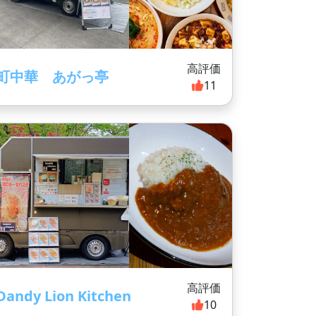
高評価
町中華 あがっ亭
11
高評価
Dandy Lion Kitchen
10