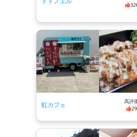
トトノエル
32
高評
虹カフェ
2