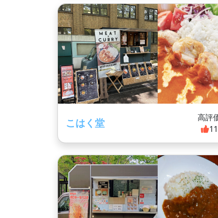
高評
こはく堂
1