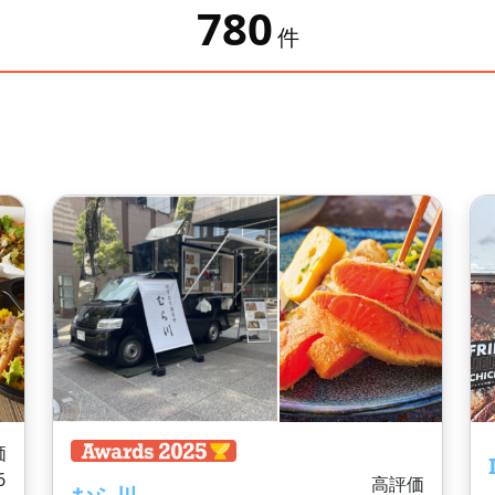
780
件
価
6
高評価