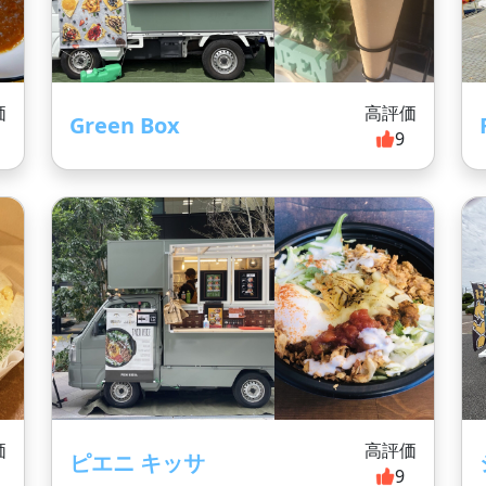
価
高評価
Green Box
0
9
価
高評価
ピエニ キッサ
9