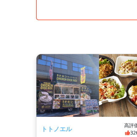
高評
トトノエル
32