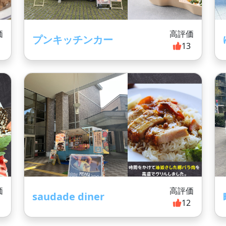
価
高評価
プンキッチンカー
4
13
価
高評価
saudade diner
2
12