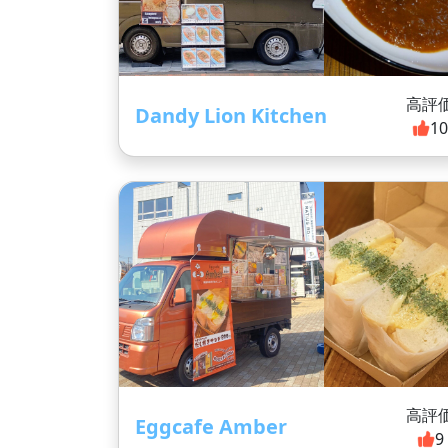
高評
Dandy Lion Kitchen
1
高評
Eggcafe Amber
9