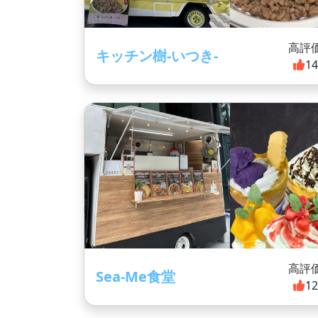
高評
キッチン樹-いつき-
1
高評
Sea-Me食堂
1