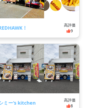
高評価
REDHAWK！
9
高評価
シミー's kitchen
8