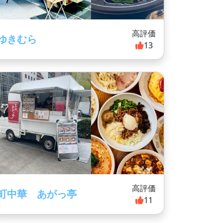
高評価
ゆきむら
13
高評価
町中華 あがっ亭
11