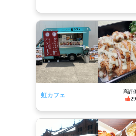
高評
虹カフェ
2