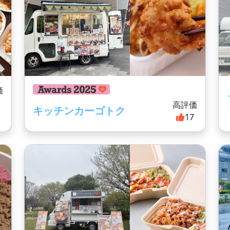
価
7
高評価
キッチンカーゴトク
17