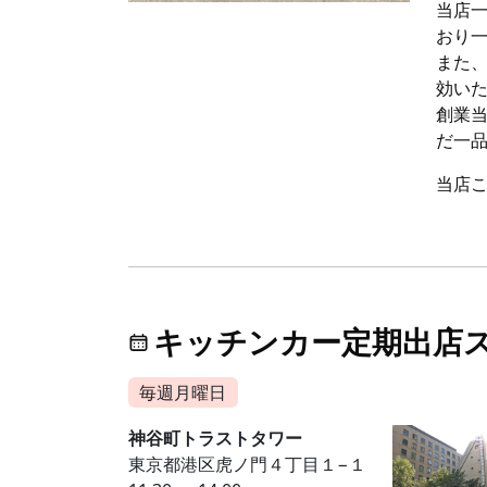
当店
おり
また
効い
創業
だ一
当店
キッチンカー定期出店
毎週月曜日
神谷町トラストタワー
東京都港区虎ノ門４丁目１−１