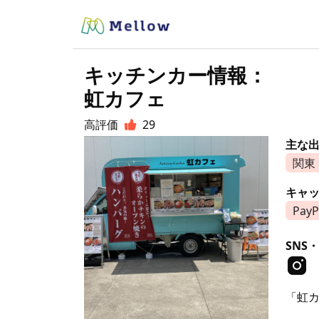
キッチンカー情報：
虹カフェ
高評価
29
主な
関東
キャ
PayP
SNS・
「虹