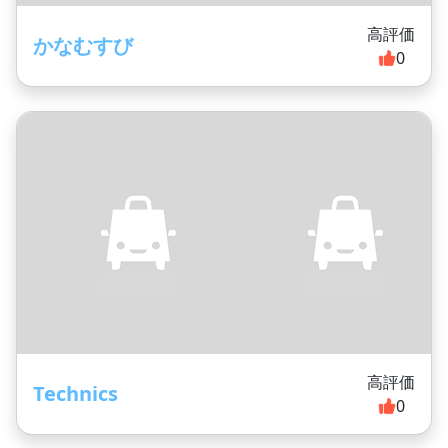
高評価
かなむすび
0
高評価
Technics
0