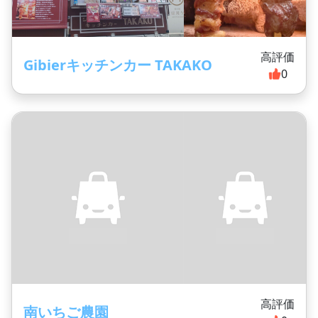
高評価
Gibierキッチンカー TAKAKO
0
高評価
南いちご農園