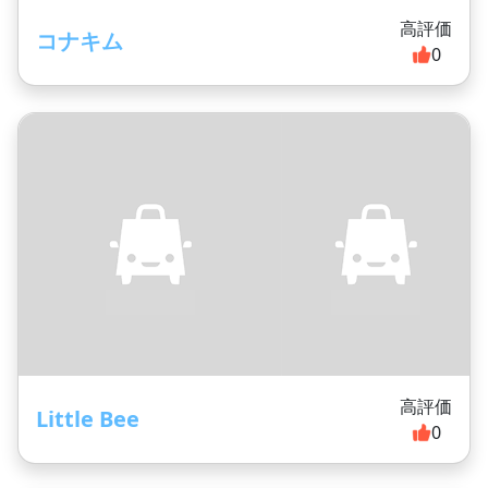
高評価
コナキム
0
高評価
Little Bee
0