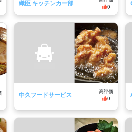
織臣 キッチンカー部
0
高評価
価
中久フードサービス
0