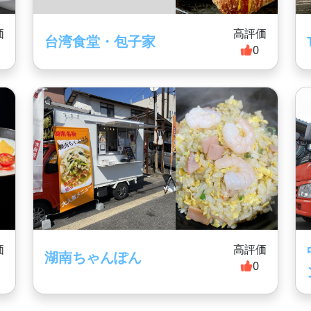
価
高評価
台湾食堂・包子家
0
価
高評価
湖南ちゃんぽん
0