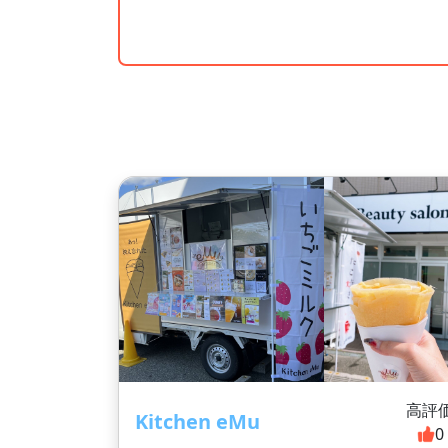
高評
Kitchen eMu
0