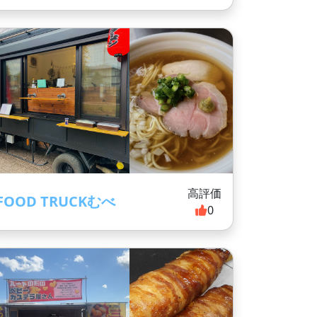
高評価
FOOD TRUCKむべ
0