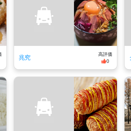
価
高評価
兆究
0