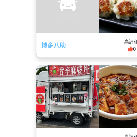
高評
博多八助
0
高評