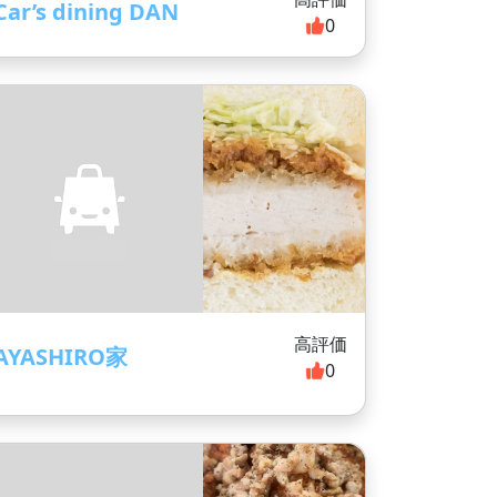
Car’s dining DAN
0
高評価
AYASHIRO家
0