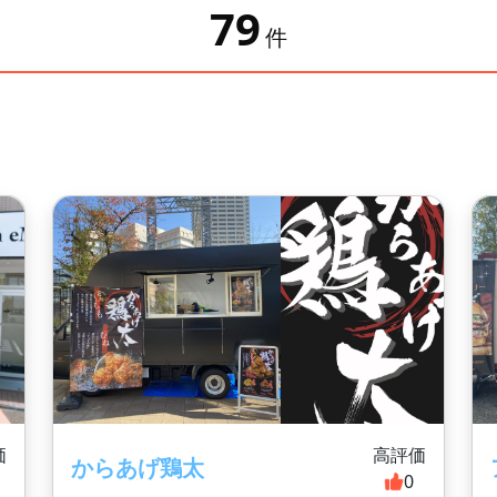
79
件
価
高評価
からあげ鶏太
0