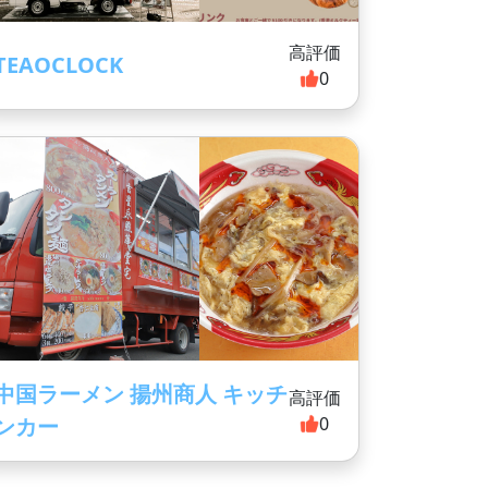
高評価
TEAOCLOCK
0
中国ラーメン 揚州商人 キッチ
高評価
ンカー
0