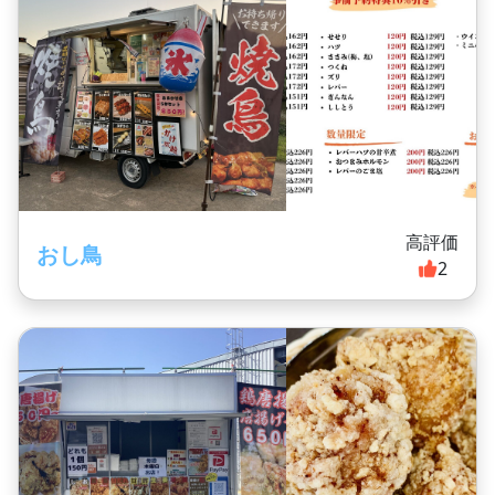
高評価
おし鳥
2