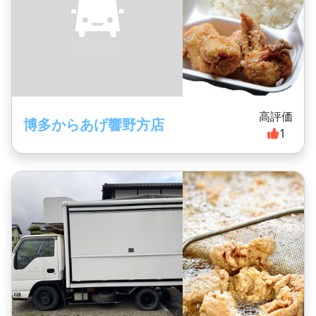
高評価
博多からあげ響野方店
1