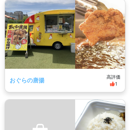
高評価
おぐらの唐揚
1