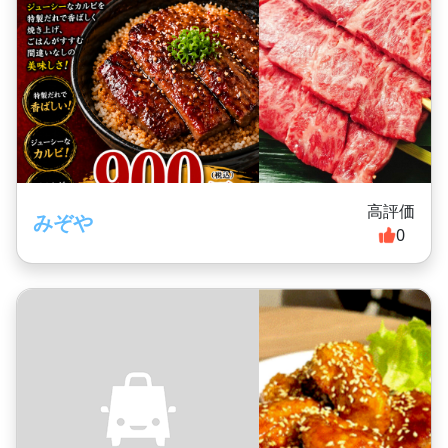
高評価
みぞや
0