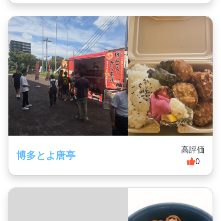
高評価
博多とよ唐亭
0