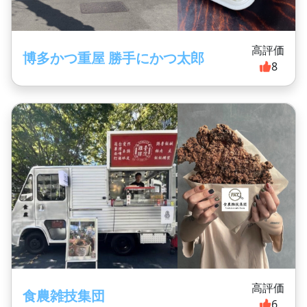
高評価
博多かつ重屋 勝手にかつ太郎
8
高評価
食農雑技集団
6