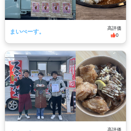
高評価
まいぺーす。
0
高評価