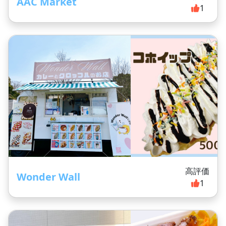
AAC Market
1
高評価
Wonder Wall
1