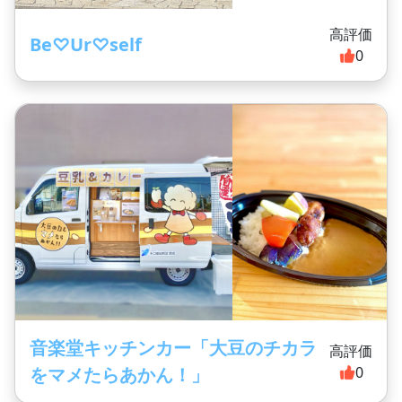
高評価
Be♡Ur♡self
0
音楽堂キッチンカー「大豆のチカラ
高評価
をマメたらあかん！」
0