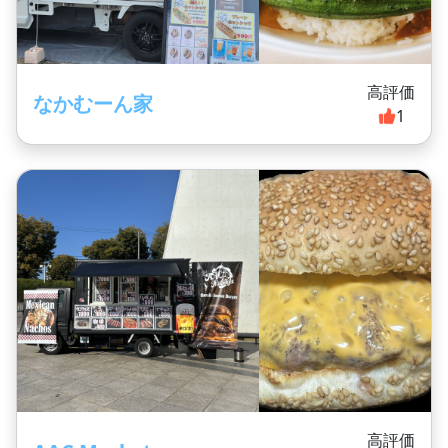
高評価
なかむーん家
1
高評価