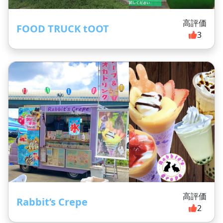
高評価
FOOD TRUCK tOOT
3
高評価
Rabbit’s Crepe
2