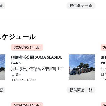
覧
提供商品一覧
スケジュール
2026/08/12 (水)
2
須磨海浜公園 SUMA SEASIDE
須磨
PARK
PA
兵庫県神戸市須磨区若宮町１丁
兵
目３−
目
11:00 〜 18:00
11
覧
提供商品一覧
2026/08/15 (土)
2