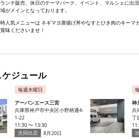
のランチ販売、休日のテーマパーク、イベント、マルシェに出没
全域がメインとなっております。
チ時人気メニューは ネギマヨ唐揚げ丼やなすとひき肉のキーマ
ご賞味くださいませ！
スケジュール
毎週木曜日
アーバンエース三宮
神
兵庫県神戸市中央区小野柄通4-
兵
1-22
丁
11:30 〜 13:30
11
次回出店
8月20日