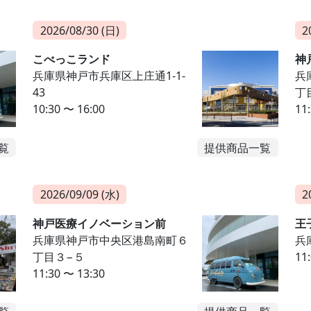
2026/08/30 (日)
2
こべっこランド
神
兵庫県神戸市兵庫区上庄通1-1-
兵
43
丁
10:30 〜 16:00
11
覧
提供商品一覧
2026/09/09 (水)
2
神戸医療イノベーション前
王
兵庫県神戸市中央区港島南町６
兵
丁目３−５
11
11:30 〜 13:30