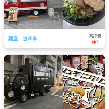
高評価
麺屋 道草亭
6