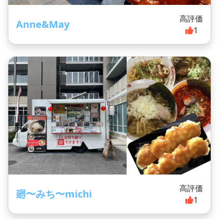
高評価
Anne&May
1
高評価
廻〜みち〜michi
1