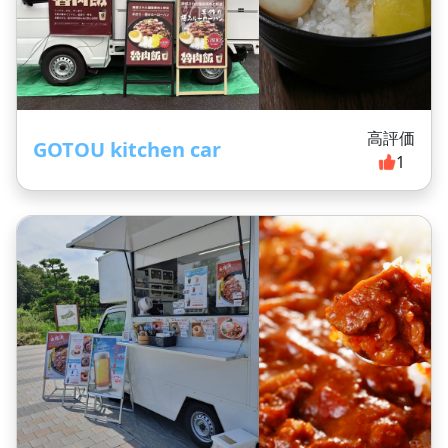
高評価
GOTOU kitchen car
1