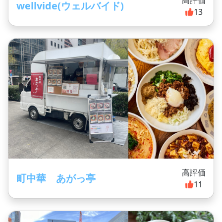
高評価
wellvide(ウェルバイド)
13
高評価
町中華 あがっ亭
11