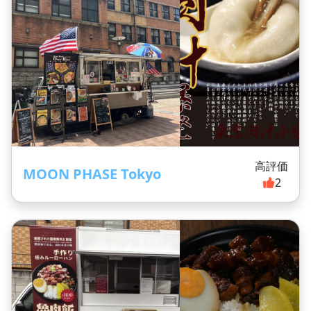
高評価
MOON PHASE Tokyo
2