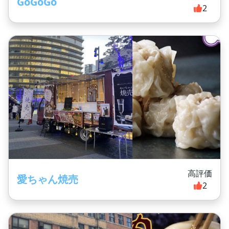
GoGoGo
2
高評価
愛ちゃん焼売
2