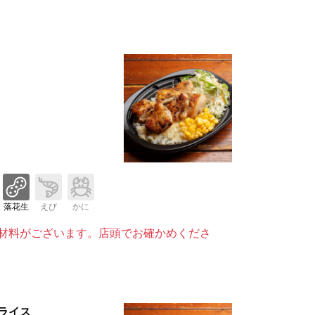
落花生
えび
かに
材料がございます。店頭でお確かめくださ
ライス