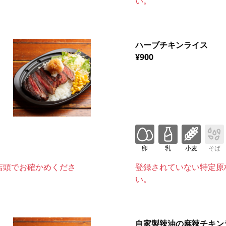
い。
ハーブチキンライス
¥900
卵
乳
小麦
そば
店頭でお確かめくださ
登録されていない特定原
い。
自家製辣油の麻辣チキン