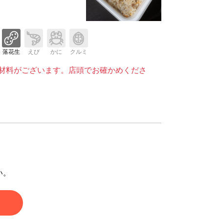
落花生
えび
かに
クルミ
材料がございます。店頭でお確かめくださ
い。