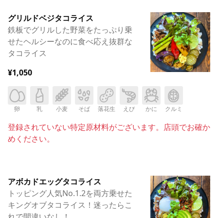
グリルドベジタコライス
鉄板でグリルした野菜をたっぷり乗
せたヘルシーなのに食べ応え抜群な
タコライス
¥1,050
卵
乳
小麦
そば
落花生
えび
かに
クルミ
登録されていない特定原材料がございます。店頭でお確か
めください。
アボカドエッグタコライス
トッピング人気No.1.2を両方乗せた
キングオブタコライス！迷ったらこ
れで間違いなし！