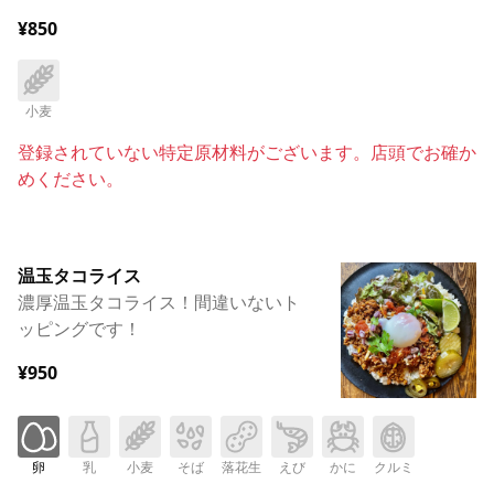
¥850
小麦
登録されていない特定原材料がございます。店頭でお確か
めください。
温玉タコライス
濃厚温玉タコライス！間違いないト
ッピングです！
¥950
卵
乳
小麦
そば
落花生
えび
かに
クルミ