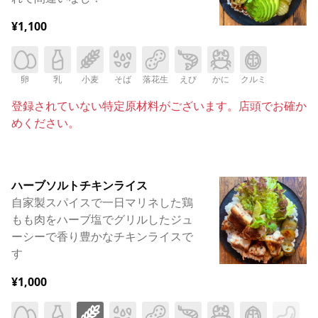
¥1,100
卵
乳
小麦
そば
落花生
えび
かに
クルミ
登録されていない特定原材料がございます。店頭でお確か
めください。
ハーブソルトチキンライス
自家製スパイスで一日マリネした鶏
もも肉をハーブ塩でグリルしたジュ
ーシーで香り豊かなチキンライスで
す
¥1,000