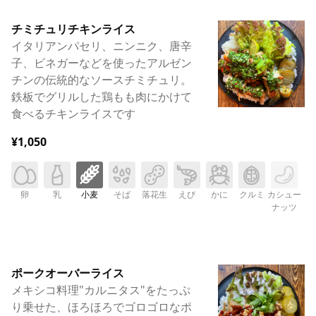
チミチュリチキンライス
イタリアンパセリ、ニンニク、唐辛
子、ビネガーなどを使ったアルゼン
チンの伝統的なソースチミチュリ。
鉄板でグリルした鶏もも肉にかけて
食べるチキンライスです
¥1,050
卵
乳
小麦
そば
落花生
えび
かに
クルミ
カシュー
ナッツ
ポークオーバーライス
メキシコ料理"カルニタス"をたっぷ
り乗せた、ほろほろでゴロゴロなポ