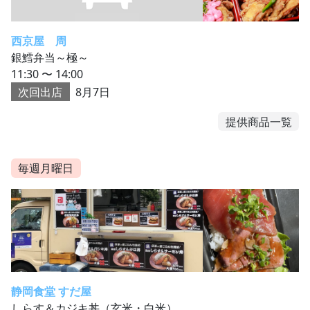
西京屋 周
銀鱈弁当～極～
11:30 〜 14:00
次回出店
8月7日
提供商品一覧
毎週月曜日
静岡食堂 すだ屋
しらす＆カジキ丼（玄米・白米）