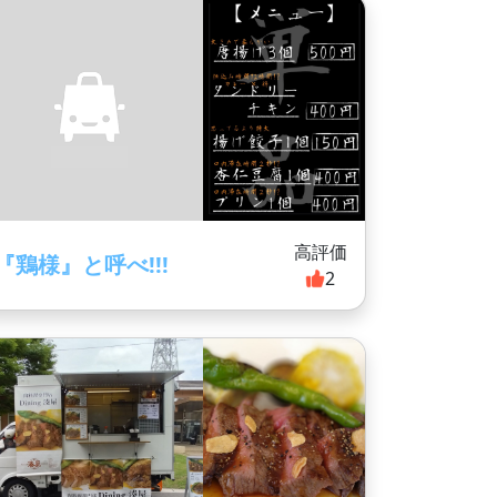
高評価
『鶏様』と呼べ!!!
2