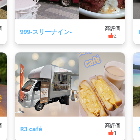
価
高評価
999-スリーナイン-
2
価
高評価
R3 café
1