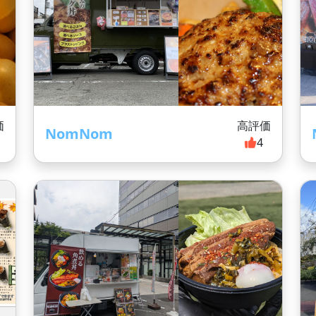
価
高評価
NomNom
4