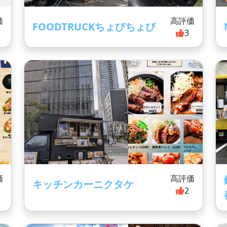
価
高評価
FOODTRUCKちょびちょび
3
価
高評価
キッチンカーニクタケ
2