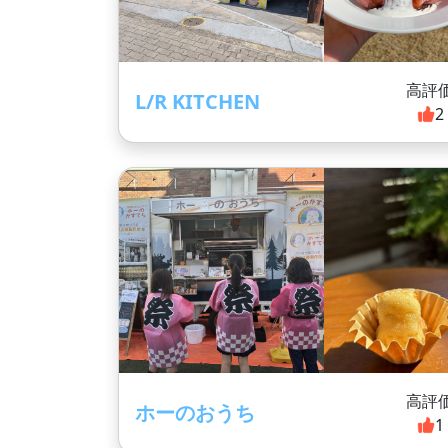
高評
L/R KITCHEN
2
高評
ホーのおうち
1