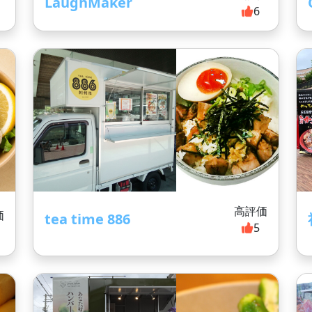
LaughMaker
1
6
高評価
価
tea time 886
5