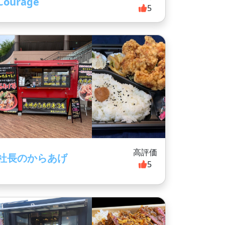
Courage
5
高評価
社長のからあげ
5