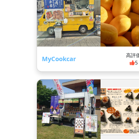
高評
MyCookcar
5