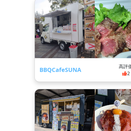
高評
BBQCafeSUNA
2