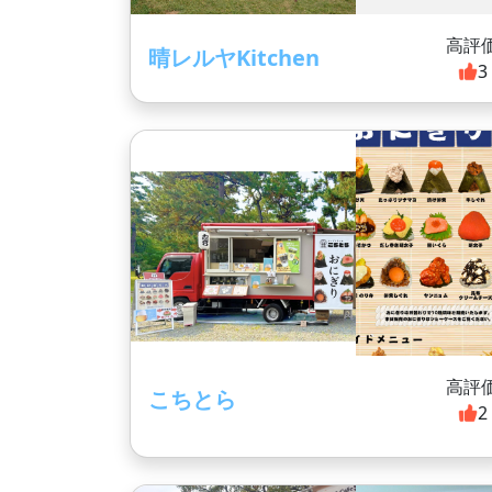
高評
晴レルヤKitchen
3
高評
こちとら
2