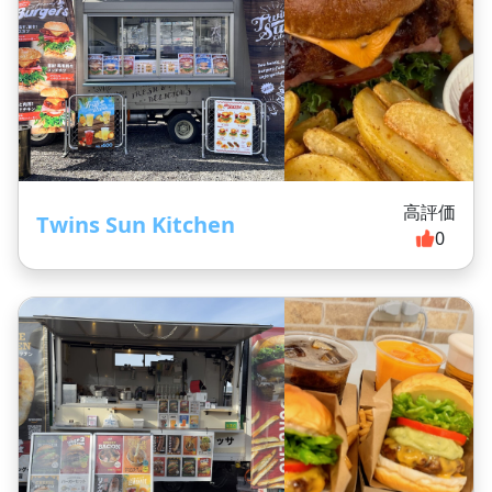
高評価
Twins Sun Kitchen
0