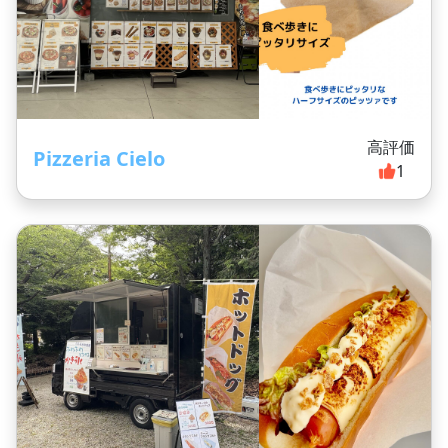
高評価
Pizzeria Cielo
1