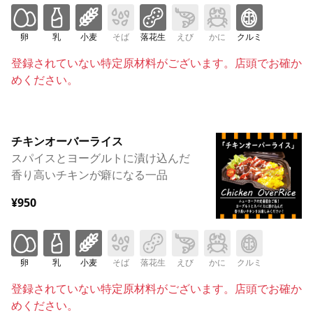
卵
乳
小麦
そば
落花生
えび
かに
クルミ
登録されていない特定原材料がございます。店頭でお確か
めください。
チキンオーバーライス
スパイスとヨーグルトに漬け込んだ
香り高いチキンが癖になる一品
¥950
卵
乳
小麦
そば
落花生
えび
かに
クルミ
登録されていない特定原材料がございます。店頭でお確か
めください。