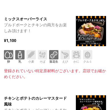
ミックスオーバーライス
プルドポークとチキンの両方をお楽
しみ頂けます！
¥1,100
卵
乳
小麦
そば
落花生
えび
かに
クルミ
登録されていない特定原材料がございます。店頭でお確か
めください。
チキンとポテトのカレーマスタード
風味
チキンとポテト・ピーマン・たまね