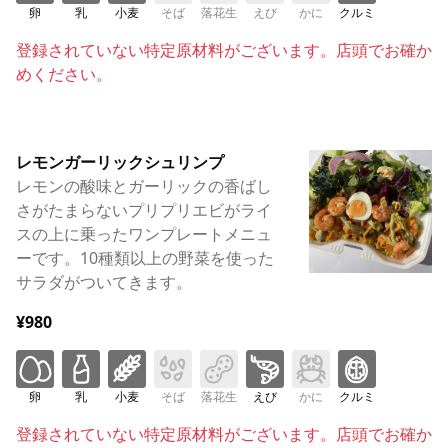
卵
乳
小麦
そば
落花生
えび
かに
クルミ
登録されていない特定原材料がございます。店頭でお確か
めください。
レモンガーリックシュリンプ
レモンの酸味とガーリックの香ばし
さがたまらないプリプリエビがライ
スの上に乗ったワンプレートメニュ
ーです。10種類以上の野菜を使った
サラダがついてきます。
¥980
卵
乳
小麦
そば
落花生
えび
かに
クルミ
登録されていない特定原材料がございます。店頭でお確か