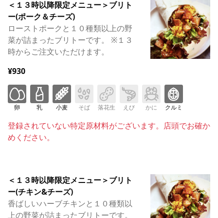
＜１３時以降限定メニュー＞ブリト
ー(ポーク＆チーズ)
ローストポークと１０種類以上の野
菜が詰まったブリトーです。 ※１３
時からご注文いただけます。
¥930
卵
乳
小麦
そば
落花生
えび
かに
クルミ
登録されていない特定原材料がございます。店頭でお確か
めください。
＜１３時以降限定メニュー＞ブリト
ー(チキン&チーズ)
香ばしいハーブチキンと１０種類以
上の野菜が詰まったブリトーです。