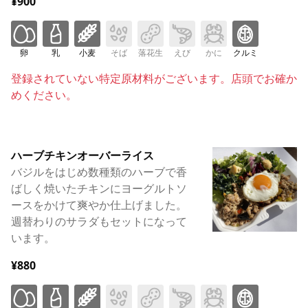
¥900
卵
乳
小麦
そば
落花生
えび
かに
クルミ
登録されていない特定原材料がございます。店頭でお確か
めください。
ハーブチキンオーバーライス
バジルをはじめ数種類のハーブで香
ばしく焼いたチキンにヨーグルトソ
ースをかけて爽やか仕上げました。
週替わりのサラダもセットになって
います。
¥880