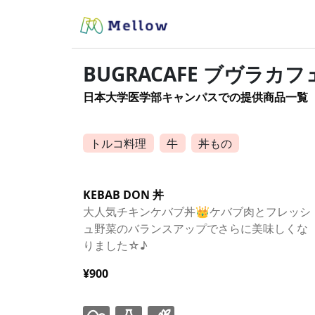
BUGRACAFE ブヴラカフ
日本大学医学部キャンパスでの提供商品一覧
トルコ料理
牛
丼もの
KEBAB DON 丼
大人気チキンケバブ丼👑ケバブ肉とフレッシ
ュ野菜のバランスアップでさらに美味しくな
りました☆♪
¥900