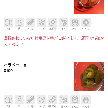
卵
乳
小麦
そば
落花生
えび
かに
クルミ
登録されていない特定原材料がございます。店頭でお確か
めください。
ハラペーニョ
¥100
卵
乳
小麦
そば
落花生
えび
かに
クルミ