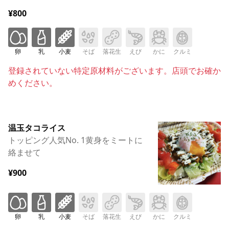
¥800
卵
乳
小麦
そば
落花生
えび
かに
クルミ
登録されていない特定原材料がございます。店頭でお確か
めください。
温玉タコライス
トッピング人気No. 1黄身をミートに
絡ませて
¥900
卵
乳
小麦
そば
落花生
えび
かに
クルミ