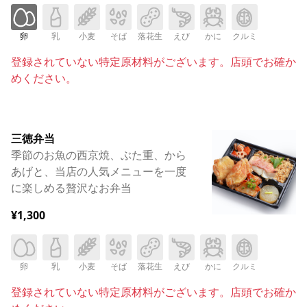
卵
乳
小麦
そば
落花生
えび
かに
クルミ
登録されていない特定原材料がございます。店頭でお確か
めください。
三徳弁当
季節のお魚の西京焼、ぶた重、から
あげと、当店の人気メニューを一度
に楽しめる贅沢なお弁当
¥1,300
卵
乳
小麦
そば
落花生
えび
かに
クルミ
登録されていない特定原材料がございます。店頭でお確か