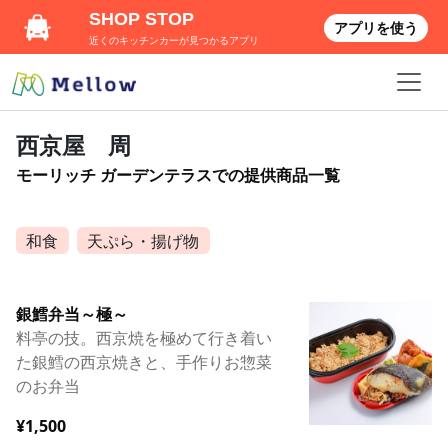
SHOP STOP
アプリを使う
近くのキッチンカーが見つかるアプリ
西京屋 周
モーリッチ ガーデンテラスでの提供商品一覧
和食
天ぷら・揚げ物
銀鱈弁当～極～
料亭の技。西京焼を極めて行き着い
た銀鱈の西京焼きと、手作りお惣菜
のお弁当
¥1,500