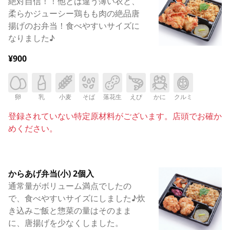
絶対自信！！他とは違う薄い衣と、
柔らかジューシー鶏もも肉の絶品唐
揚げのお弁当！食べやすいサイズに
なりました♪
¥900
卵
乳
小麦
そば
落花生
えび
かに
クルミ
登録されていない特定原材料がございます。店頭でお確か
めください。
からあげ弁当(小) 2個入
通常量がボリューム満点でしたの
で、食べやすいサイズにしました♪炊
き込みご飯と惣菜の量はそのまま
に、唐揚げを少なくしました。