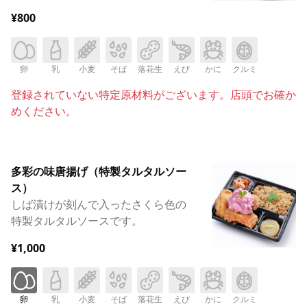
¥800
卵
乳
小麦
そば
落花生
えび
かに
クルミ
登録されていない特定原材料がございます。店頭でお確か
めください。
多彩の味唐揚げ（特製タルタルソー
ス）
しば漬けが刻んで入ったさくら色の
特製タルタルソースです。
¥1,000
卵
乳
小麦
そば
落花生
えび
かに
クルミ