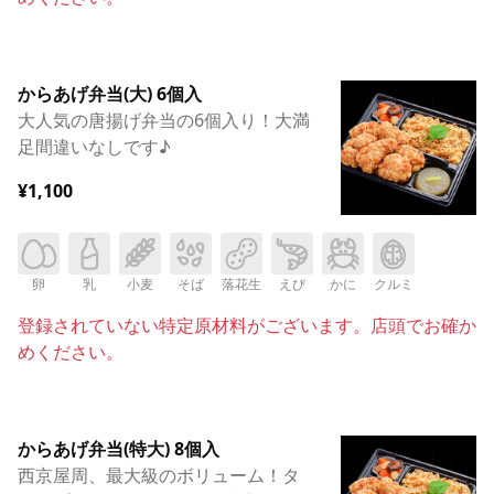
からあげ弁当(大) 6個入
大人気の唐揚げ弁当の6個入り！大満
足間違いなしです♪
¥1,100
卵
乳
小麦
そば
落花生
えび
かに
クルミ
登録されていない特定原材料がございます。店頭でお確か
めください。
からあげ弁当(特大) 8個入
西京屋周、最大級のボリューム！タ