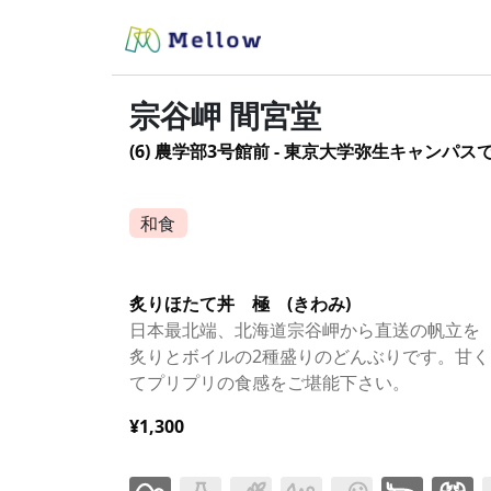
宗谷岬 間宮堂
(6) 農学部3号館前 - 東京大学弥生キャンパ
和食
炙りほたて丼 極 (きわみ)
日本最北端、北海道宗谷岬から直送の帆立を
炙りとボイルの2種盛りのどんぶりです。甘く
てプリプリの食感をご堪能下さい。
¥1,300