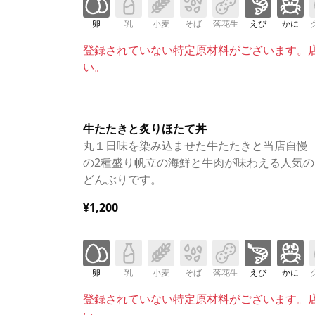
卵
乳
小麦
そば
落花生
えび
かに
登録されていない特定原材料がございます。
い。
牛たたきと炙りほたて丼
丸１日味を染み込ませた牛たたきと当店自慢
の2種盛り帆立の海鮮と牛肉が味わえる人気の
どんぶりです。
¥1,200
卵
乳
小麦
そば
落花生
えび
かに
登録されていない特定原材料がございます。