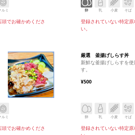
クルミ
卵
乳
小麦
そば
店頭でお確かめくださ
登録されていない特定原
い。
厳選 釜揚げしらす丼
新鮮な釜揚げしらすを使
す。
¥500
クルミ
卵
乳
小麦
そば
店頭でお確かめくださ
登録されていない特定原