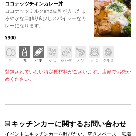
ココナッツチキンカレー丼
ココナッツミルクand豆乳が入ったま
ろやかな口触り&少しスパイシーなカ
レーになります。
¥900
卵
乳
小麦
そば
落花生
えび
かに
クルミ
登録されていない特定原材料がございます。店頭でお確か
めください。
キッチンカーに関するお問い合わせ
イベントにキッチンカーを呼びたい、空きスペース・広場