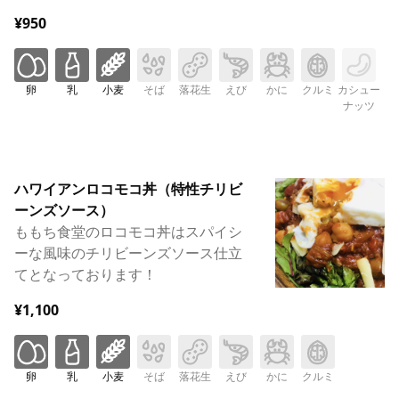
¥950
卵
乳
小麦
そば
落花生
えび
かに
クルミ
カシュー
ナッツ
ハワイアンロコモコ丼（特性チリビ
ーンズソース）
ももち食堂のロコモコ丼はスパイシ
ーな風味のチリビーンズソース仕立
てとなっております！
¥1,100
卵
乳
小麦
そば
落花生
えび
かに
クルミ