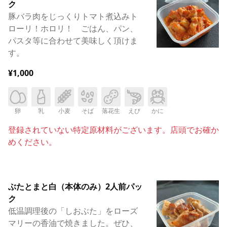
ク
豚バラ肉をじっくりトマト煮込みト
ローリ！ホロリ！ ごはん、パン、
パスタ等に合わせて美味しく頂けま
す。
¥1,000
卵
乳
小麦
そば
落花生
えび
かに
登録されていない特定原材料がございます。店頭でお確か
めください。
ぶたとまと白（本体のみ）2人前パッ
ク
低温調理後の「しおぶた」をローズ
マリーの香油で焼きました。ぜひ、