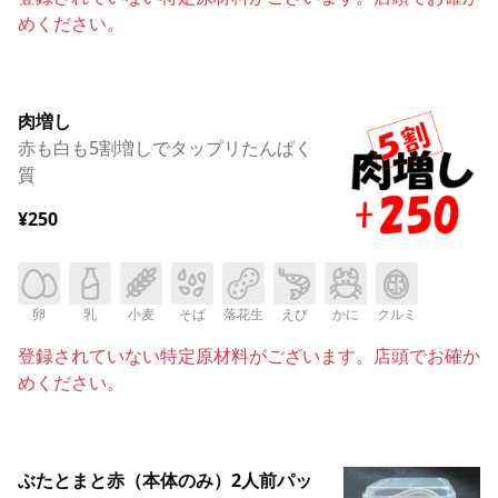
めください。
肉増し
赤も白も5割増しでタップリたんぱく
質
¥250
卵
乳
小麦
そば
落花生
えび
かに
クルミ
登録されていない特定原材料がございます。店頭でお確か
めください。
ぶたとまと赤（本体のみ）2人前パッ