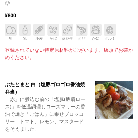
◎
¥800
卵
乳
小麦
そば
落花生
えび
かに
クルミ
登録されていない特定原材料がございます。店頭でお確か
めください。
ぶたとまと 白（塩豚ゴロゴロ香油焼
弁当）
「赤」に煮込む前の「塩豚(豚肩ロー
ス)」を低温調理しローズマリーの香
油で焼き「ごはん」に乗せブロッコ
リー、トマト、レモン、マスタード
をそえました。