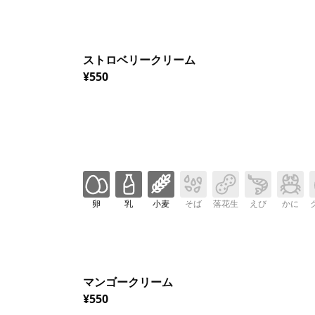
ストロベリークリーム
¥550
卵
乳
小麦
そば
落花生
えび
かに
マンゴークリーム
¥550