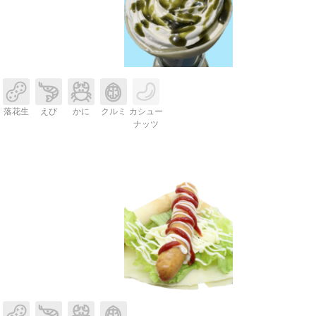
落花生
えび
かに
クルミ
カシュー
ナッツ