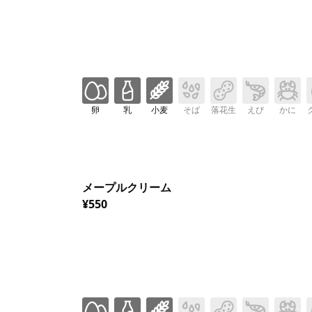
卵
乳
小麦
そば
落花生
えび
かに
メープルクリーム
¥550