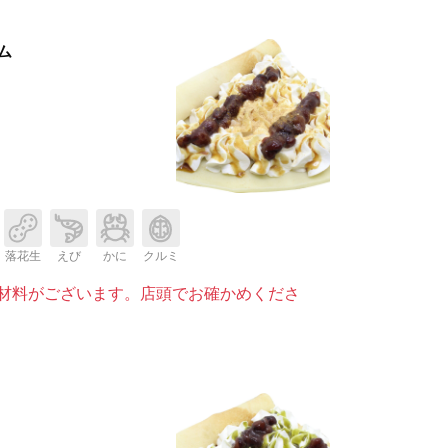
ム
落花生
えび
かに
クルミ
材料がございます。店頭でお確かめくださ