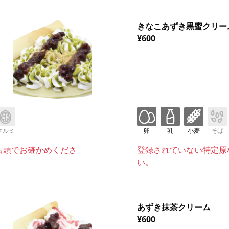
きなこあずき黒蜜クリー
¥600
クルミ
卵
乳
小麦
そば
店頭でお確かめくださ
登録されていない特定原
い。
あずき抹茶クリーム
¥600