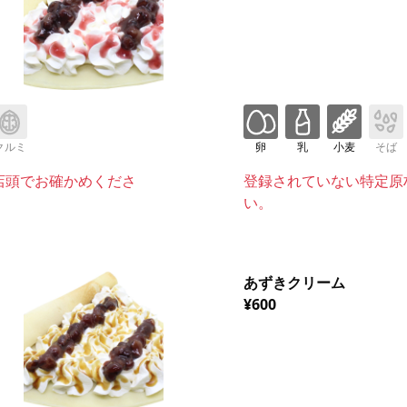
クルミ
卵
乳
小麦
そば
店頭でお確かめくださ
登録されていない特定原
い。
あずきクリーム
¥600