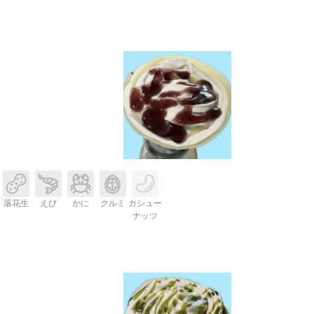
落花生
えび
かに
クルミ
カシュー
ナッツ