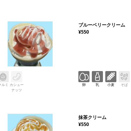
ブルーベリークリーム
¥550
クルミ
カシュー
卵
乳
小麦
そば
ナッツ
抹茶クリーム
¥550