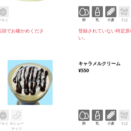
クルミ
卵
乳
小麦
そば
店頭でお確かめくださ
登録されていない特定原
い。
キャラメルクリーム
¥550
クルミ
カシュー
卵
乳
小麦
そば
ナッツ