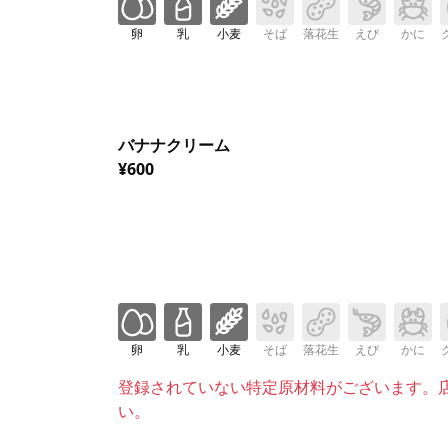
卵
乳
小麦
そば
落花生
えび
かに
バナナクリーム
¥600
卵
乳
小麦
そば
落花生
えび
かに
登録されていない特定原材料がございます。
い。