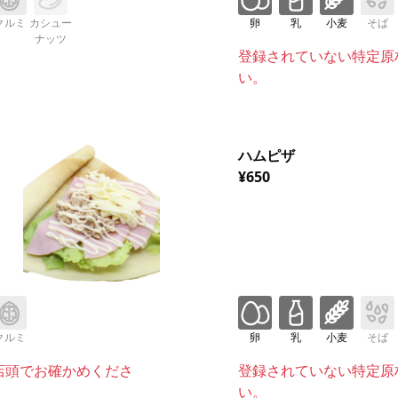
クルミ
カシュー
卵
乳
小麦
そば
ナッツ
登録されていない特定原
い。
ハムピザ
¥650
クルミ
卵
乳
小麦
そば
店頭でお確かめくださ
登録されていない特定原
い。