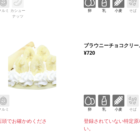
クルミ
カシュー
卵
乳
小麦
そば
ナッツ
ブラウニーチョコクリー
¥720
クルミ
卵
乳
小麦
そば
店頭でお確かめくださ
登録されていない特定原
い。