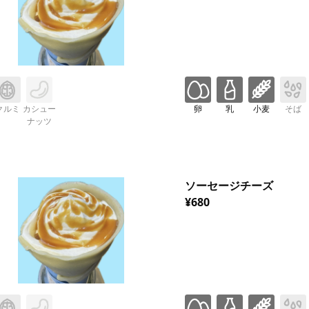
クルミ
カシュー
卵
乳
小麦
そば
ナッツ
ソーセージチーズ
¥680