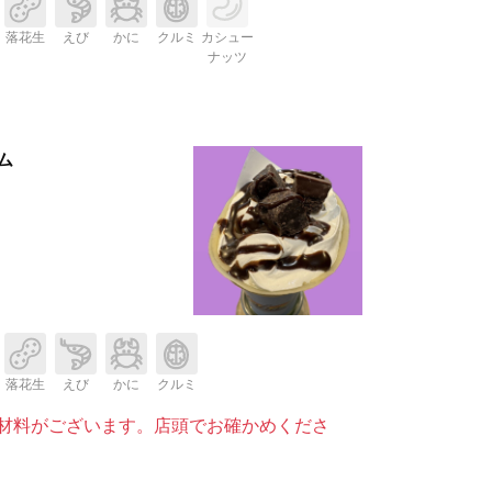
落花生
えび
かに
クルミ
カシュー
ナッツ
ム
落花生
えび
かに
クルミ
材料がございます。店頭でお確かめくださ