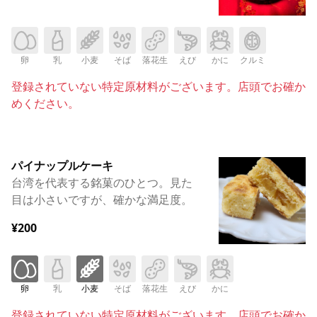
卵
乳
小麦
そば
落花生
えび
かに
クルミ
登録されていない特定原材料がございます。店頭でお確か
めください。
パイナップルケーキ
台湾を代表する銘菓のひとつ。見た
目は小さいですが、確かな満足度。
¥200
卵
乳
小麦
そば
落花生
えび
かに
登録されていない特定原材料がございます。店頭でお確か