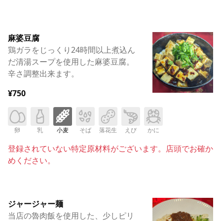
麻婆豆腐
鶏ガラをじっくり24時間以上煮込ん
だ清湯スープを使用した麻婆豆腐。
辛さ調整出来ます。
¥750
卵
乳
小麦
そば
落花生
えび
かに
登録されていない特定原材料がございます。店頭でお確か
めください。
ジャージャー麺
当店の魯肉飯を使用した、少しピリ