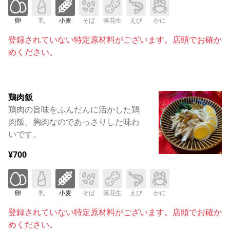
卵
乳
小麦
そば
落花生
えび
かに
登録されていない特定原材料がございます。店頭でお確か
めください。
鶏肉飯
鶏肉の旨味をふんだんに活かした鶏
肉飯。胸肉なのであっさりした味わ
いです。
¥700
卵
乳
小麦
そば
落花生
えび
かに
登録されていない特定原材料がございます。店頭でお確か
めください。