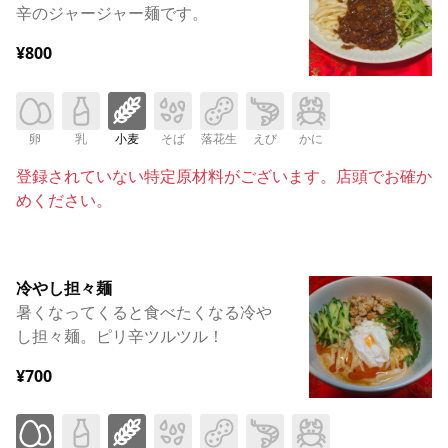
辛のジャージャー麺です。
¥800
卵
乳
小麦
そば
落花生
えび
かに
登録されていない特定原材料がございます。店頭でお確か
めください。
冷やし担々麺
暑くなってくると食べたくなる冷や
し担々麺。ピリ辛ツルツル！
¥700