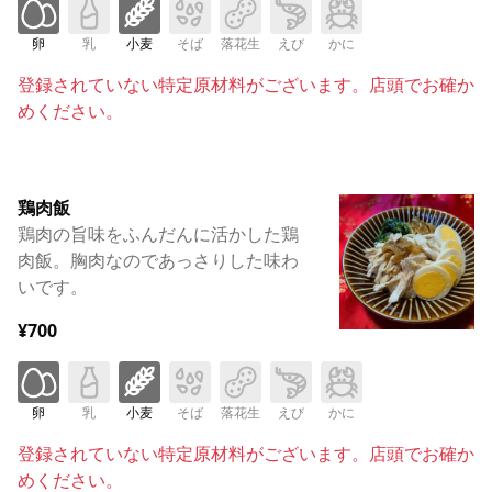
卵
乳
小麦
そば
落花生
えび
かに
登録されていない特定原材料がございます。店頭でお確か
めください。
鶏肉飯
鶏肉の旨味をふんだんに活かした鶏
肉飯。胸肉なのであっさりした味わ
いです。
¥700
卵
乳
小麦
そば
落花生
えび
かに
登録されていない特定原材料がございます。店頭でお確か
めください。