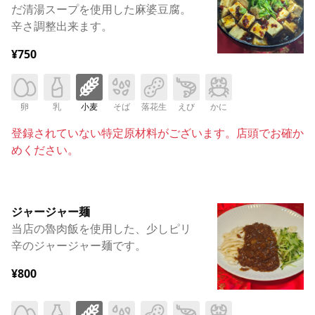
だ清湯スープを使用した麻婆豆腐。
辛さ調整出来ます。
¥750
卵
乳
小麦
そば
落花生
えび
かに
登録されていない特定原材料がございます。店頭でお確か
めください。
ジャージャー麺
当店の魯肉飯を使用した、少しピリ
辛のジャージャー麺です。
¥800