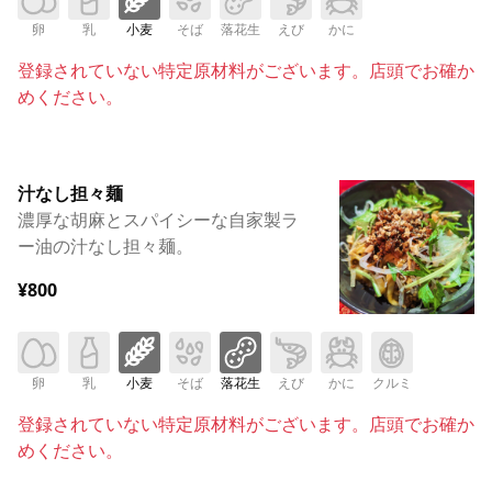
卵
乳
小麦
そば
落花生
えび
かに
登録されていない特定原材料がございます。店頭でお確か
めください。
汁なし担々麺
濃厚な胡麻とスパイシーな自家製ラ
ー油の汁なし担々麺。
¥800
卵
乳
小麦
そば
落花生
えび
かに
クルミ
登録されていない特定原材料がございます。店頭でお確か
めください。