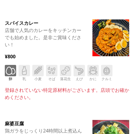
スパイスカレー
店舗で人気のカレーをキッチンカー
でも始めました。是非ご賞味くださ
い！
¥800
卵
乳
小麦
そば
落花生
えび
かに
クルミ
登録されていない特定原材料がございます。店頭でお確か
めください。
麻婆豆腐
鶏ガラをじっくり24時間以上煮込ん