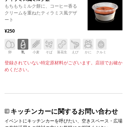
もちもちミルク餅に、コーヒー香る
クリームを重ねたティラミス風デザ
ート
¥250
卵
乳
小麦
そば
落花生
えび
かに
クルミ
登録されていない特定原材料がございます。店頭でお確か
めください。
キッチンカーに関するお問い合わせ
イベントにキッチンカーを呼びたい、空きスペース・広場