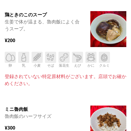
鶏ときのこのスープ
生姜で体が温まる、魯肉飯によく合
うスープ。
¥200
卵
乳
小麦
そば
落花生
えび
かに
クルミ
登録されていない特定原材料がございます。店頭でお確か
めください。
ミニ魯肉飯
魯肉飯のハーフサイズ
¥300