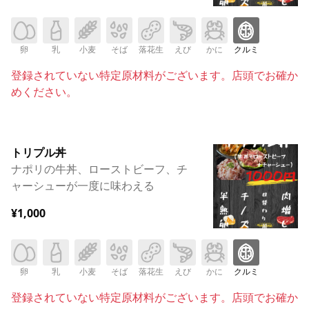
卵
乳
小麦
そば
落花生
えび
かに
クルミ
登録されていない特定原材料がございます。店頭でお確か
めください。
トリプル丼
ナポリの牛丼、ローストビーフ、チ
ャーシューが一度に味わえる
¥1,000
卵
乳
小麦
そば
落花生
えび
かに
クルミ
登録されていない特定原材料がございます。店頭でお確か