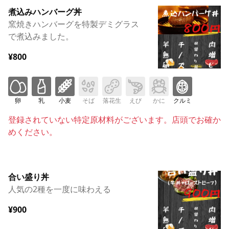
煮込みハンバーグ丼
窯焼きハンバーグを特製デミグラス
で煮込みました。
¥800
卵
乳
小麦
そば
落花生
えび
かに
クルミ
登録されていない特定原材料がございます。店頭でお確か
めください。
合い盛り丼
人気の2種を一度に味わえる
¥900