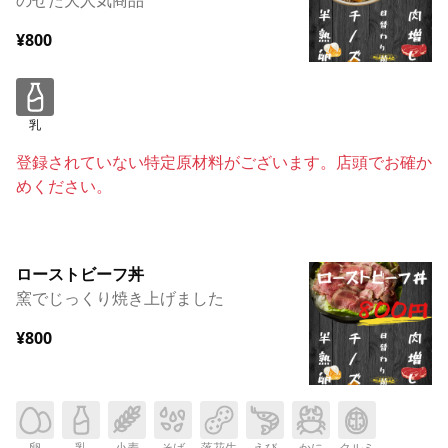
¥800
乳
登録されていない特定原材料がございます。店頭でお確か
めください。
ローストビーフ丼
窯でじっくり焼き上げました
¥800
卵
乳
小麦
そば
落花生
えび
かに
クルミ