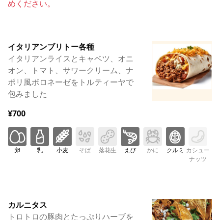
めください。
イタリアンブリトー各種
イタリアンライスとキャベツ、オニ
オン、トマト、サワークリーム、ナ
ポリ風ボロネーゼをトルティーヤで
包みました
¥700
卵
乳
小麦
そば
落花生
えび
かに
クルミ
カシュー
ナッツ
カルニタス
トロトロの豚肉とたっぷりハーブを