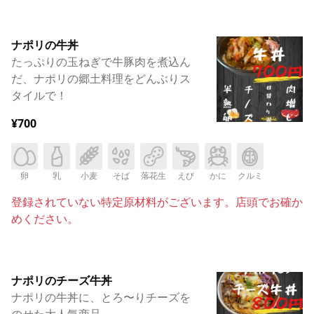
ナポリの牛丼
たっぷりの玉ねぎで牛豚肉を煮込ん
だ、ナポリの郷土料理をどんぶりス
タイルで！
¥700
卵
乳
小麦
そば
落花生
えび
かに
クルミ
登録されていない特定原材料がございます。店頭でお確か
めください。
ナポリのチーズ牛丼
ナポリの牛丼に、とろ〜りチーズを
のせた大人気商品