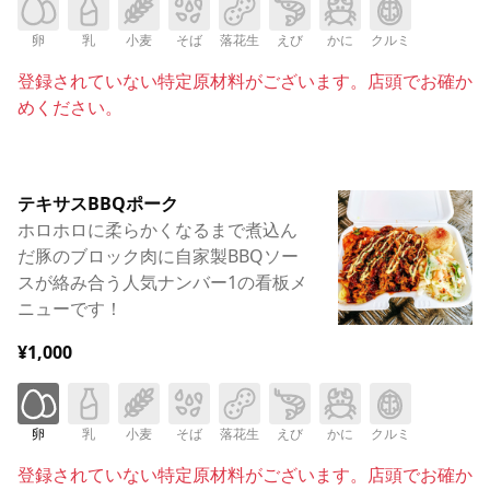
卵
乳
小麦
そば
落花生
えび
かに
クルミ
登録されていない特定原材料がございます。店頭でお確か
めください。
テキサスBBQポーク
ホロホロに柔らかくなるまで煮込ん
だ豚のブロック肉に自家製BBQソー
スが絡み合う人気ナンバー1の看板メ
ニューです！
¥1,000
卵
乳
小麦
そば
落花生
えび
かに
クルミ
登録されていない特定原材料がございます。店頭でお確か