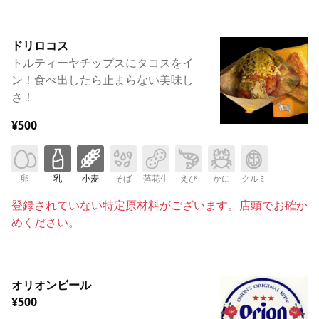
ドリロコス
トルティーヤチップスにタコスをイ
ン！食べ出したら止まらない美味し
さ！
¥500
卵
乳
小麦
そば
落花生
えび
かに
クルミ
登録されていない特定原材料がございます。店頭でお確か
めください。
オリオンビール
¥500