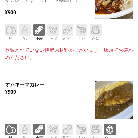
¥900
卵
乳
小麦
そば
落花生
えび
かに
登録されていない特定原材料がございます。店頭でお確か
めください。
オムキーマカレー
¥900
卵
乳
小麦
そば
落花生
えび
かに
クルミ