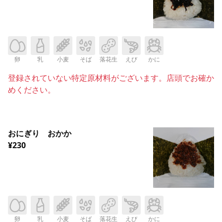
卵
乳
小麦
そば
落花生
えび
かに
登録されていない特定原材料がございます。店頭でお確か
めください。
おにぎり おかか
¥230
卵
乳
小麦
そば
落花生
えび
かに