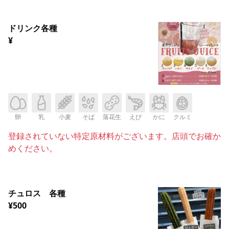
ドリンク各種
¥
卵
乳
小麦
そば
落花生
えび
かに
クルミ
登録されていない特定原材料がございます。店頭でお確か
めください。
チュロス 各種
¥500