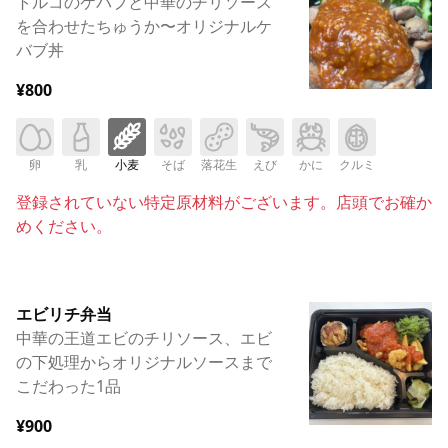
トルコのケバブと中華のチリソース
を合わせたちゅうか〜オリジナルケ
バブ丼
¥800
卵
乳
小麦
そば
落花生
えび
かに
クルミ
登録されていない特定原材料がございます。店頭でお確か
めください。
エビリチ弁当
中華の王道エビのチリソース、エビ
の下処理からオリジナルソースまで
こだわった1品
¥900