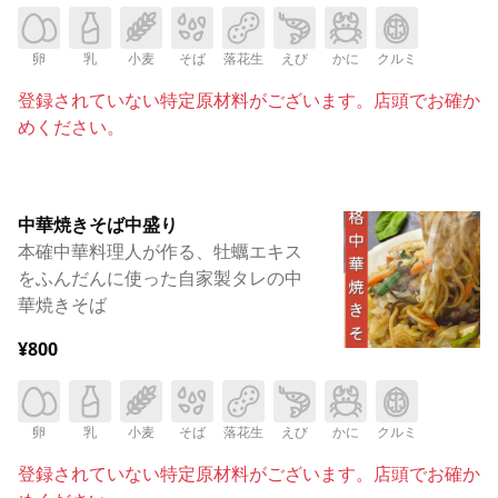
卵
乳
小麦
そば
落花生
えび
かに
クルミ
登録されていない特定原材料がございます。店頭でお確か
めください。
中華焼きそば中盛り
本確中華料理人が作る、牡蠣エキス
をふんだんに使った自家製タレの中
華焼きそば
¥800
卵
乳
小麦
そば
落花生
えび
かに
クルミ
登録されていない特定原材料がございます。店頭でお確か