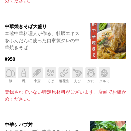
めください。
中華焼きそば大盛り
本確中華料理人が作る、牡蠣エキス
をふんだんに使った自家製タレの中
華焼きそば
¥950
卵
乳
小麦
そば
落花生
えび
かに
クルミ
登録されていない特定原材料がございます。店頭でお確か
めください。
中華ケバブ丼