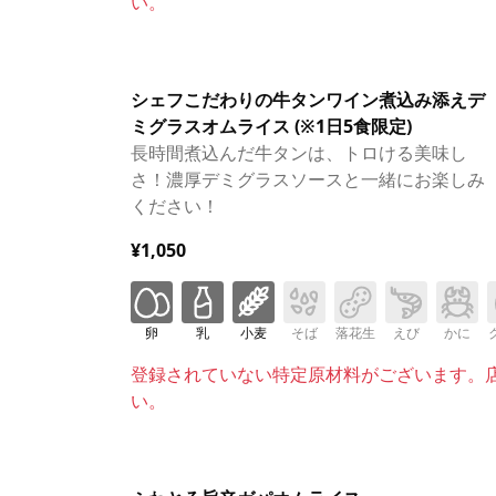
い。
シェフこだわりの牛タンワイン煮込み添えデ
ミグラスオムライス (※1日5食限定)
長時間煮込んだ牛タンは、トロける美味し
さ！濃厚デミグラスソースと一緒にお楽しみ
ください！
¥1,050
卵
乳
小麦
そば
落花生
えび
かに
登録されていない特定原材料がございます。
い。