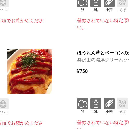
クルミ
卵
乳
小麦
そば
店頭でお確かめくださ
登録されていない特定原
い。
ほうれん草とベーコンの
具沢山の濃厚クリームソ
¥750
卵
乳
小麦
そば
クルミ
登録されていない特定原
店頭でお確かめくださ