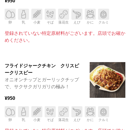
¥950
卵
乳
小麦
そば
落花生
えび
かに
クルミ
登録されていない特定原材料がございます。店頭でお確か
めください。
フライドジャークチキン クリスピ
ークリスピー
オニオンチップとガーリックチップ
で、サクサクガリガリの極み！
¥950
卵
乳
小麦
そば
落花生
えび
かに
クルミ