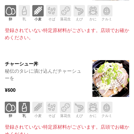
卵
乳
小麦
そば
落花生
えび
かに
クルミ
登録されていない特定原材料がございます。店頭でお確か
めください。
チャーシュー丼
秘伝のタレに漬け込んだチャーシュ
ーを
¥600
卵
乳
小麦
そば
落花生
えび
かに
クルミ
登録されていない特定原材料がございます。店頭でお確か
めください。