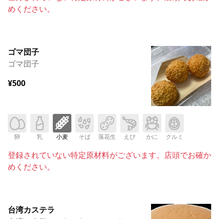
めください。
ゴマ団子
ゴマ団子
¥500
卵
乳
小麦
そば
落花生
えび
かに
クルミ
登録されていない特定原材料がございます。店頭でお確か
めください。
台湾カステラ