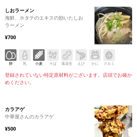
しおラーメン
海鮮、ホタテのエキスの効いたしお
ラーメン
¥700
卵
乳
小麦
そば
落花生
えび
かに
クルミ
登録されていない特定原材料がございます。店頭でお確か
めください。
カラアゲ
中華屋さんのカラアゲ
¥500