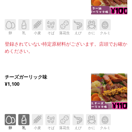
卵
乳
小麦
そば
落花生
えび
かに
クルミ
登録されていない特定原材料がございます。店頭でお確か
めください。
チーズガーリック味
¥1,100
卵
乳
小麦
そば
落花生
えび
かに
クルミ