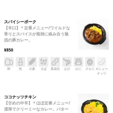
スパイシーポーク
【辛口】＊定番メニュー/ワイルドな
香りとスパイスが複雑に絡み合う魅
惑の豚カレー。
¥850
卵
乳
小麦
そば
落花生
えび
かに
クルミ
カシュー
ナッツ
ココナッツチキン
【甘めの中辛】＊ほぼ定番メニュー/
濃厚でクリーミーなカレー。バター