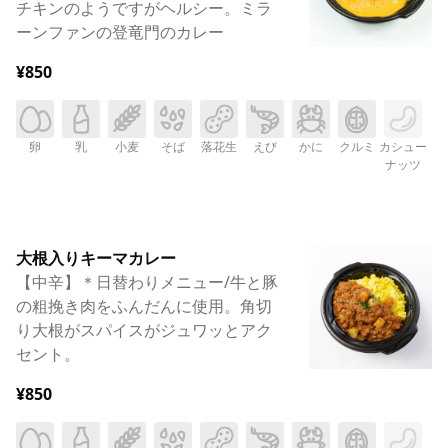
チキンのようですがヘルシー。ミラ
ーンファンの登竜門のカレー
¥850
卵
乳
小麦
そば
落花生
えび
かに
クルミ
カシュー
ナッツ
大根入りキーマカレー
【中辛】＊日替わりメニュー/牛と豚
の粗挽き肉をふんだんに使用。角切
り大根がスパイスがジュワッとアク
セント。
¥850