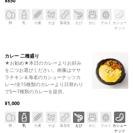
¥850
卵
乳
小麦
そば
落花生
えび
かに
クルミ
カシュー
ナッツ
カレー 二種盛り
★お勧め★本日のカレーよりお好み
を二つお選びください。画像はマサ
ラチキン＆海老のカシューナッツカ
レー/全15種類のカレーより日替わり
で5〜7種類のカレーを提供。
¥1,000
卵
乳
小麦
そば
落花生
えび
かに
クルミ
カシュー
ナッツ