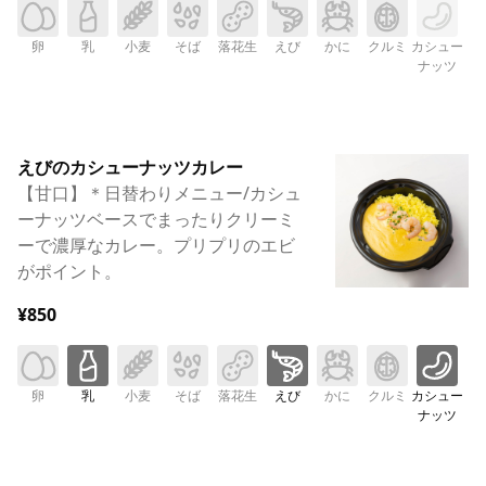
卵
乳
小麦
そば
落花生
えび
かに
クルミ
カシュー
ナッツ
えびのカシューナッツカレー
【甘口】＊日替わりメニュー/カシュ
ーナッツベースでまったりクリーミ
ーで濃厚なカレー。プリプリのエビ
がポイント。
¥850
卵
乳
小麦
そば
落花生
えび
かに
クルミ
カシュー
ナッツ