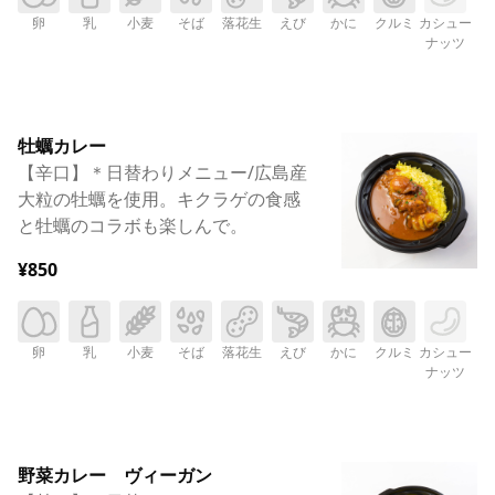
卵
乳
小麦
そば
落花生
えび
かに
クルミ
カシュー
ナッツ
牡蠣カレー
【辛口】＊日替わりメニュー/広島産
大粒の牡蠣を使用。キクラゲの食感
と牡蠣のコラボも楽しんで。
¥850
卵
乳
小麦
そば
落花生
えび
かに
クルミ
カシュー
ナッツ
野菜カレー ヴィーガン