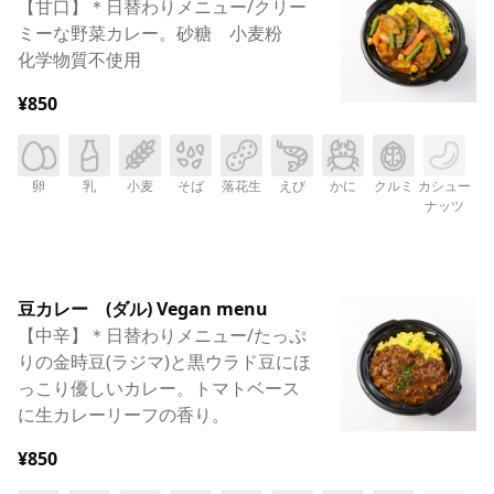
【甘口】＊日替わりメニュー/クリー
ミーな野菜カレー。砂糖 小麦粉
化学物質不使用
¥850
卵
乳
小麦
そば
落花生
えび
かに
クルミ
カシュー
ナッツ
豆カレー (ダル) Vegan menu
【中辛】＊日替わりメニュー/たっぷ
りの金時豆(ラジマ)と黒ウラド豆にほ
っこり優しいカレー。トマトベース
に生カレーリーフの香り。
¥850