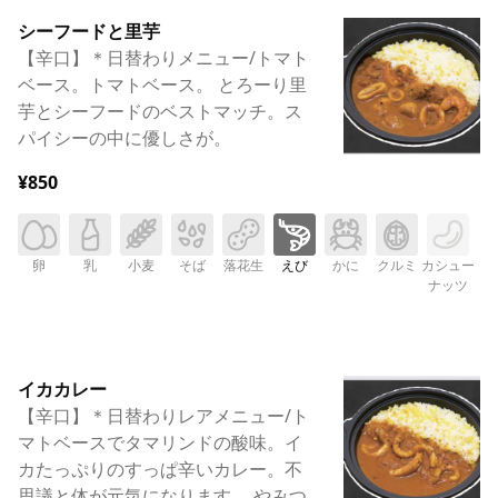
シーフードと里芋
【辛口】＊日替わりメニュー/トマト
ベース。トマトベース。 とろーり里
芋とシーフードのベストマッチ。ス
パイシーの中に優しさが。
¥850
卵
乳
小麦
そば
落花生
えび
かに
クルミ
カシュー
ナッツ
イカカレー
【辛口】＊日替わりレアメニュー/ト
マトベースでタマリンドの酸味。イ
カたっぷりのすっぱ辛いカレー。不
思議と体が元気になります。 やみつ