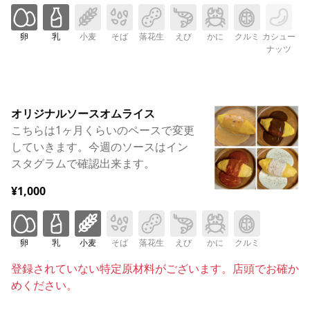
卵
乳
小麦
そば
落花生
えび
かに
クルミ
カシュー
ナッツ
オリジナルソースオムライス
こちらは1ヶ月くらいのペースで変更
していきます。今週のソースはイン
スタグラムで確認出来ます。
¥1,000
卵
乳
小麦
そば
落花生
えび
かに
クルミ
登録されていない特定原材料がございます。店頭でお確か
めください。