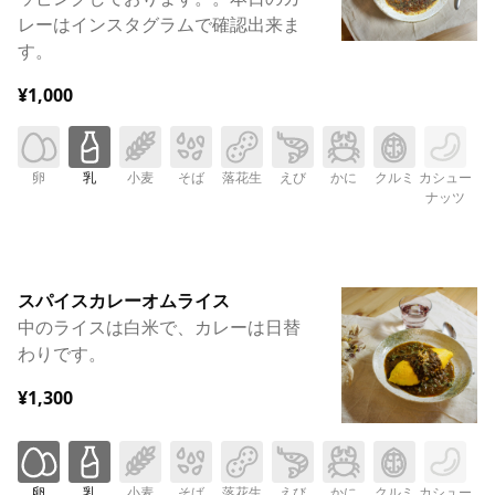
レーはインスタグラムで確認出来ま
す。
¥1,000
卵
乳
小麦
そば
落花生
えび
かに
クルミ
カシュー
ナッツ
スパイスカレーオムライス
中のライスは白米で、カレーは日替
わりです。
¥1,300
卵
乳
小麦
そば
落花生
えび
かに
クルミ
カシュー