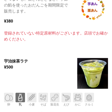
の餡を使ったおだんごを期間限定で
販売します。
¥380
登録されていない特定原材料がございます。店頭でお確か
めください。
宇治抹茶ラテ
¥500
卵
乳
小麦
そば
落花生
えび
かに
クルミ