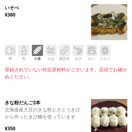
いそべ
¥380
卵
乳
小麦
そば
落花生
えび
かに
クルミ
登録されていない特定原材料がございます。店頭でお確か
めください。
きな粉だんご2本
北海道産大豆のきな粉とさとうきび
から作ったきび糖を使っています
¥350