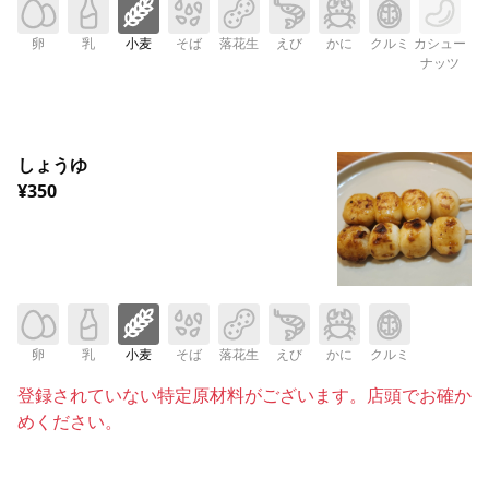
卵
乳
小麦
そば
落花生
えび
かに
クルミ
カシュー
ナッツ
しょうゆ
¥350
卵
乳
小麦
そば
落花生
えび
かに
クルミ
登録されていない特定原材料がございます。店頭でお確か
めください。