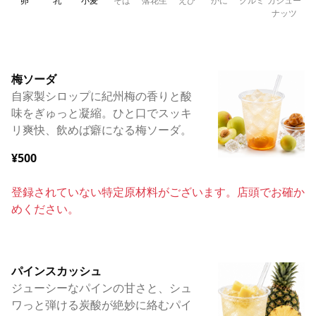
卵
乳
小麦
そば
落花生
えび
かに
クルミ
カシュー
ナッツ
梅ソーダ
自家製シロップに紀州梅の香りと酸
味をぎゅっと凝縮。ひと口でスッキ
リ爽快、飲めば癖になる梅ソーダ。
¥500
登録されていない特定原材料がございます。店頭でお確か
めください。
パインスカッシュ
ジューシーなパインの甘さと、シュ
ワっと弾ける炭酸が絶妙に絡むパイ