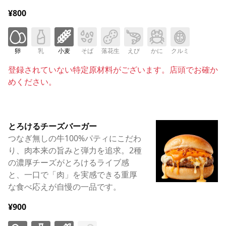
¥800
卵
乳
小麦
そば
落花生
えび
かに
クルミ
登録されていない特定原材料がございます。店頭でお確か
めください。
とろけるチーズバーガー
つなぎ無しの牛100%パティにこだわ
り、肉本来の旨みと弾力を追求。2種
の濃厚チーズがとろけるライブ感
と、一口で「肉」を実感できる重厚
な食べ応えが自慢の一品です。
¥900