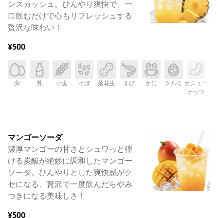
ンスカッシュ。ひんやり爽快で、一
口飲むだけで心もリフレッシュする
贅沢な味わい！
¥500
卵
乳
小麦
そば
落花生
えび
かに
クルミ
カシュー
ナッツ
マンゴーソーダ
濃厚マンゴーの甘さとシュワっと弾
ける炭酸が絶妙に調和したマンゴー
ソーダ。ひんやりとした爽快感がク
セになる、贅沢で一度飲んだらやみ
つきになる美味しさ！
¥500