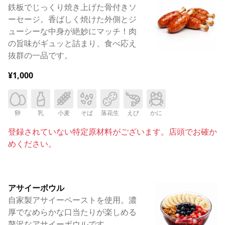
鉄板でじっくり焼き上げた骨付きソ
ーセージ。香ばしく焼けた外側とジ
ューシーな中身が絶妙にマッチ！肉
の旨味がギュッと詰まり、食べ応え
抜群の一品です。
¥1,000
卵
乳
小麦
そば
落花生
えび
かに
登録されていない特定原材料がございます。店頭でお確か
めください。
アサイーボウル
自家製アサイーペーストを使用。濃
厚でなめらかな口当たりが楽しめる
贅沢なアサイーボウルです。