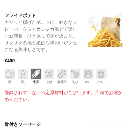
フライドポテト
カリッと揚げたポテトに、好きなフ
レーバーをシャカシャカ混ぜて楽し
む新感覚！ひと振りで味が決まり、
サクサク食感と絶妙な味わいがクセ
になる美味しさです。
¥400
卵
乳
小麦
そば
落花生
えび
かに
クルミ
登録されていない特定原材料がございます。店頭でお確か
めください。
骨付きソーセージ