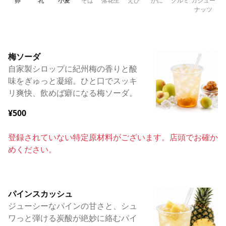
卵
乳
小麦
そば
落花生
えび
かに
クルミ
カシュー
ナッツ
梅ソーダ
自家製シロップに紀州梅の香りと酸
味をぎゅっと凝縮。ひと口でスッキ
リ爽快、飲めば癖になる梅ソーダ。
¥500
登録されていない特定原材料がございます。店頭でお確か
めください。
パインスカッシュ
ジューシーなパインの甘さと、シュ
ワっと弾ける炭酸が絶妙に絡むパイ