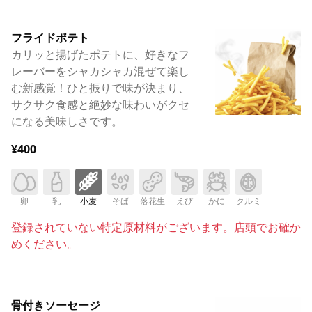
フライドポテト
カリッと揚げたポテトに、好きなフ
レーバーをシャカシャカ混ぜて楽し
む新感覚！ひと振りで味が決まり、
サクサク食感と絶妙な味わいがクセ
になる美味しさです。
¥400
卵
乳
小麦
そば
落花生
えび
かに
クルミ
登録されていない特定原材料がございます。店頭でお確か
めください。
骨付きソーセージ