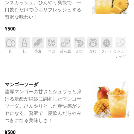
ンスカッシュ。ひんやり爽快で、一
口飲むだけで心もリフレッシュする
贅沢な味わい！
¥500
卵
乳
小麦
そば
落花生
えび
かに
クルミ
カシュー
ナッツ
マンゴーソーダ
濃厚マンゴーの甘さとシュワっと弾
ける炭酸が絶妙に調和したマンゴー
ソーダ。ひんやりとした爽快感がク
セになる、贅沢で一度飲んだらやみ
つきになる美味しさ！
¥500