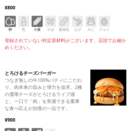
¥800
卵
乳
小麦
そば
落花生
えび
かに
クルミ
登録されていない特定原材料がございます。店頭でお確か
めください。
とろけるチーズバーガー
つなぎ無しの牛100%パティにこだわ
り、肉本来の旨みと弾力を追求。2種
の濃厚チーズがとろけるライブ感
と、一口で「肉」を実感できる重厚
な食べ応えが自慢の一品です。
¥900