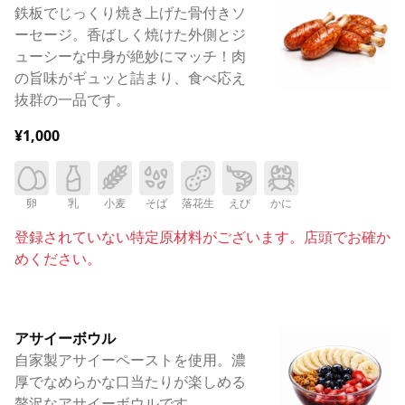
鉄板でじっくり焼き上げた骨付きソ
ーセージ。香ばしく焼けた外側とジ
ューシーな中身が絶妙にマッチ！肉
の旨味がギュッと詰まり、食べ応え
抜群の一品です。
¥1,000
卵
乳
小麦
そば
落花生
えび
かに
登録されていない特定原材料がございます。店頭でお確か
めください。
アサイーボウル
自家製アサイーペーストを使用。濃
厚でなめらかな口当たりが楽しめる
贅沢なアサイーボウルです。