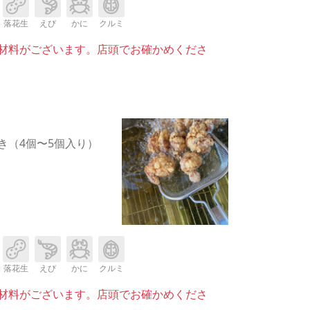
落花生
えび
かに
クルミ
材料がございます。店頭でお確かめくださ
き（4個〜5個入り）
落花生
えび
かに
クルミ
材料がございます。店頭でお確かめくださ