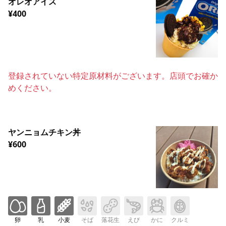
オレオアイス
¥400
登録されていない特定原材料がございます。店頭でお確か
めください。
ヤンニョムチキン丼
¥600
卵
乳
小麦
そば
落花生
えび
かに
クルミ