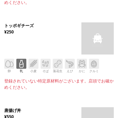
めください。
トッポギチーズ
¥250
卵
乳
小麦
そば
落花生
えび
かに
クルミ
登録されていない特定原材料がございます。店頭でお確か
めください。
唐揚げ丼
¥550