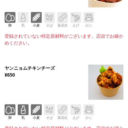
卵
乳
小麦
そば
落花生
えび
かに
登録されていない特定原材料がございます。店頭でお確か
めください。
ヤンニョムチキンチーズ
¥650
卵
乳
小麦
そば
落花生
えび
かに