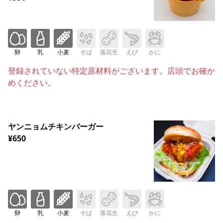
卵
乳
小麦
そば
落花生
えび
かに
登録されていない特定原材料がございます。店頭でお確か
めください。
ヤンニョムチキンバーガー
¥650
卵
乳
小麦
そば
落花生
えび
かに