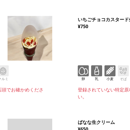
いちごチョコカスタード
¥750
クルミ
卵
乳
小麦
そば
店頭でお確かめくださ
登録されていない特定原
い。
ばなな生クリーム
¥650