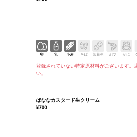
卵
乳
小麦
そば
落花生
えび
かに
登録されていない特定原材料がございます。
い。
ばななカスタード生クリーム
¥700