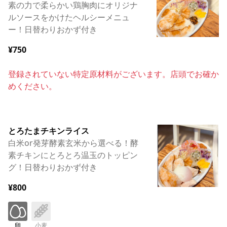
素の力で柔らかい鶏胸肉にオリジナ
ルソースをかけたヘルシーメニュ
ー！日替わりおかず付き
¥750
登録されていない特定原材料がございます。店頭でお確か
めください。
とろたまチキンライス
白米or発芽酵素玄米から選べる！酵
素チキンにとろとろ温玉のトッピン
グ！日替わりおかず付き
¥800
卵
小麦