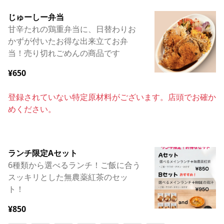
じゅーしー弁当
甘辛たれの鶏重弁当に、日替わりお
かずが付いたお得な出来立てお弁
当！売り切れごめんの商品です
¥650
登録されていない特定原材料がございます。店頭でお確か
めください。
ランチ限定Aセット
6種類から選べるランチ！ご飯に合う
スッキリとした無農薬紅茶のセッ
ト！
¥850