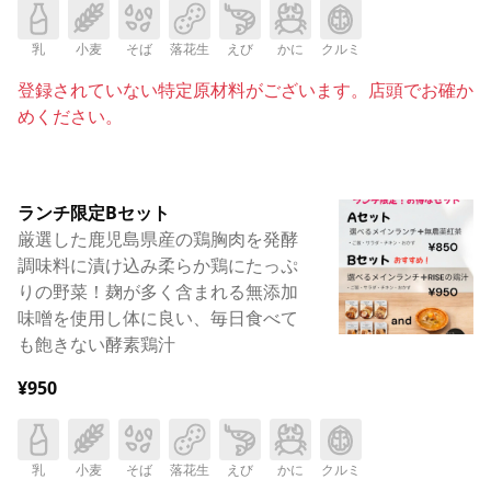
乳
小麦
そば
落花生
えび
かに
クルミ
登録されていない特定原材料がございます。店頭でお確か
めください。
ランチ限定Bセット
厳選した鹿児島県産の鶏胸肉を発酵
調味料に漬け込み柔らか鶏にたっぷ
りの野菜！麹が多く含まれる無添加
味噌を使用し体に良い、毎日食べて
も飽きない酵素鶏汁
¥950
乳
小麦
そば
落花生
えび
かに
クルミ