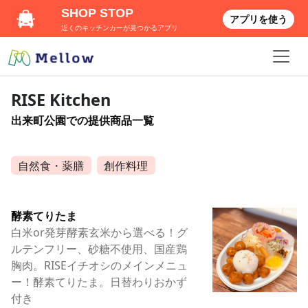
SHOP STOP
アプリを使う
近くのキッチンカーが見つかるアプリ
RISE Kitchen
出来町公園での提供商品一覧
自然食・薬膳
創作料理
酵素てりたま
白米or発芽酵素玄米から選べる！グ
ルテンフリー、砂糖不使用、国産鶏
胸肉。RISEイチオシのメインメニュ
ー！酵素てりたま。日替わりおかず
付き