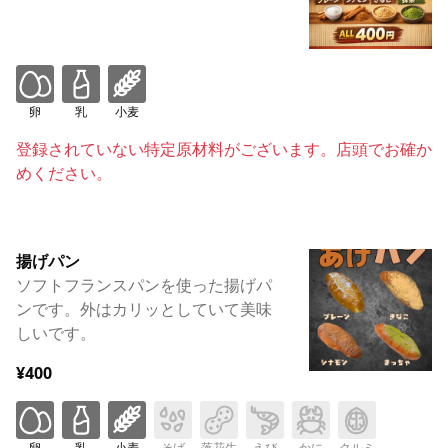
卵
乳
小麦
登録されていない特定原材料がございます。店頭でお確か
めください。
揚げパン
ソフトフランスパンを使った揚げパ
ンです。外はカリッとしていて美味
しいです。
¥400
卵
乳
小麦
そば
落花生
えび
かに
クルミ