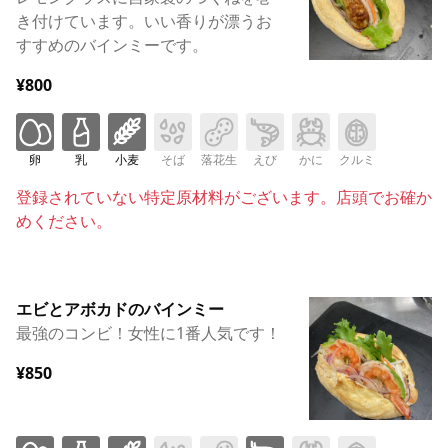
き付けています。いい香りが漂うお
すすめのバインミーです。
¥800
卵
乳
小麦
そば
落花生
えび
かに
クルミ
登録されていない特定原材料がございます。店頭でお確か
めください。
エビとアボカドのバインミー
最強のコンビ！女性に1番人気です！
¥850