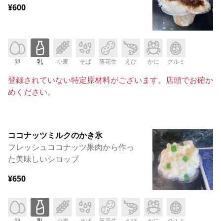
¥600
卵
乳
小麦
そば
落花生
えび
かに
クルミ
登録されていない特定原材料がございます。店頭でお確か
めください。
ココナッツミルクのかき氷
フレッシュココナッツ果肉から作っ
た美味しいシロップ
¥650
卵
乳
小麦
そば
落花生
えび
かに
クルミ