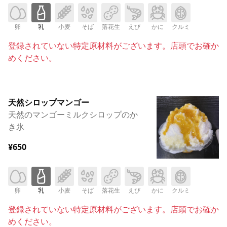
卵
乳
小麦
そば
落花生
えび
かに
クルミ
登録されていない特定原材料がございます。店頭でお確か
めください。
天然シロップマンゴー
天然のマンゴーミルクシロップのか
き氷
¥650
卵
乳
小麦
そば
落花生
えび
かに
クルミ
登録されていない特定原材料がございます。店頭でお確か
めください。