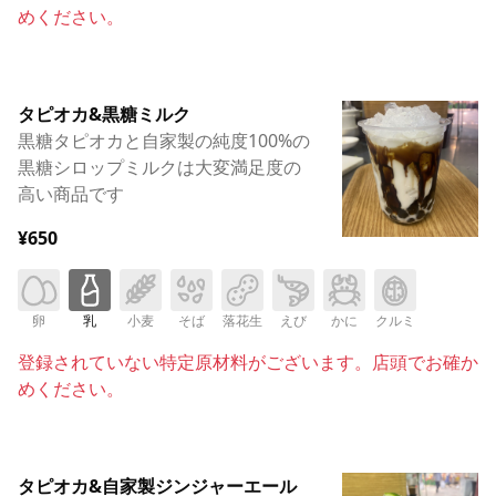
めください。
タピオカ&黒糖ミルク
黒糖タピオカと自家製の純度100%の
黒糖シロップミルクは大変満足度の
高い商品です
¥650
卵
乳
小麦
そば
落花生
えび
かに
クルミ
登録されていない特定原材料がございます。店頭でお確か
めください。
タピオカ&自家製ジンジャーエール