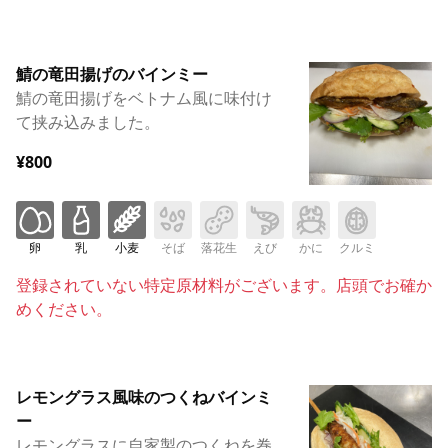
鯖の竜田揚げのバインミー
鯖の竜田揚げをベトナム風に味付け
て挟み込みました。
¥800
卵
乳
小麦
そば
落花生
えび
かに
クルミ
登録されていない特定原材料がございます。店頭でお確か
めください。
レモングラス風味のつくねバインミ
ー
レモングラスに自家製のつくねを巻