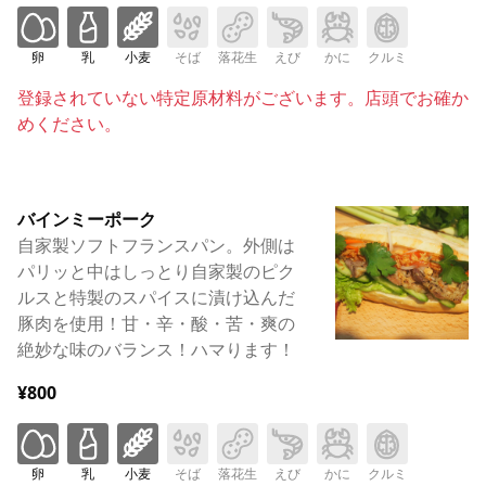
卵
乳
小麦
そば
落花生
えび
かに
クルミ
登録されていない特定原材料がございます。店頭でお確か
めください。
バインミーポーク
自家製ソフトフランスパン。外側は
パリッと中はしっとり自家製のピク
ルスと特製のスパイスに漬け込んだ
豚肉を使用！甘・辛・酸・苦・爽の
絶妙な味のバランス！ハマります！
¥800
卵
乳
小麦
そば
落花生
えび
かに
クルミ