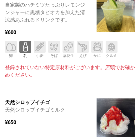
自家製のハチミツたっぷりレモンジ
ンジャーに黒糖タピオカを加えた清
涼感あふれるドリンクです。
¥600
卵
乳
小麦
そば
落花生
えび
かに
クルミ
登録されていない特定原材料がございます。店頭でお確か
めください。
天然シロップイチゴ
天然シロップイチゴミルク
¥650