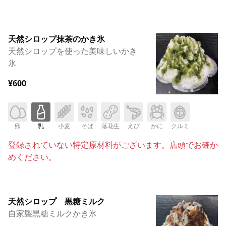
天然シロップ抹茶のかき氷
天然シロップを使った美味しいかき
氷
¥600
卵
乳
小麦
そば
落花生
えび
かに
クルミ
登録されていない特定原材料がございます。店頭でお確か
めください。
天然シロップ 黒糖ミルク
自家製黒糖ミルクかき氷