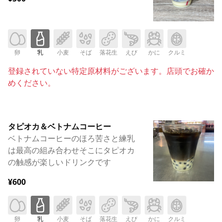
卵
乳
小麦
そば
落花生
えび
かに
クルミ
登録されていない特定原材料がございます。店頭でお確か
めください。
タピオカ＆ベトナムコーヒー
ベトナムコーヒーのほろ苦さと練乳
は最高の組み合わせそこにタピオカ
の触感が楽しいドリンクです
¥600
卵
乳
小麦
そば
落花生
えび
かに
クルミ