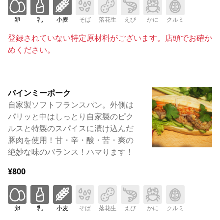
卵
乳
小麦
そば
落花生
えび
かに
クルミ
登録されていない特定原材料がございます。店頭でお確か
めください。
バインミーポーク
自家製ソフトフランスパン。外側は
パリッと中はしっとり自家製のピク
ルスと特製のスパイスに漬け込んだ
豚肉を使用！甘・辛・酸・苦・爽の
絶妙な味のバランス！ハマります！
¥800
卵
乳
小麦
そば
落花生
えび
かに
クルミ