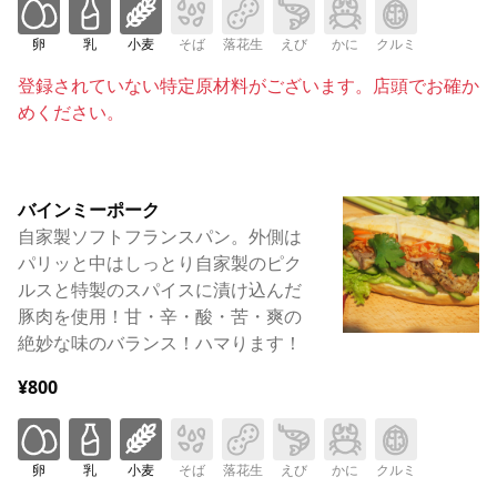
卵
乳
小麦
そば
落花生
えび
かに
クルミ
登録されていない特定原材料がございます。店頭でお確か
めください。
バインミーポーク
自家製ソフトフランスパン。外側は
パリッと中はしっとり自家製のピク
ルスと特製のスパイスに漬け込んだ
豚肉を使用！甘・辛・酸・苦・爽の
絶妙な味のバランス！ハマります！
¥800
卵
乳
小麦
そば
落花生
えび
かに
クルミ