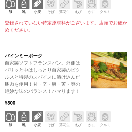
卵
乳
小麦
そば
落花生
えび
かに
クルミ
登録されていない特定原材料がございます。店頭でお確か
めください。
バインミーポーク
自家製ソフトフランスパン。外側は
パリッと中はしっとり自家製のピク
ルスと特製のスパイスに漬け込んだ
豚肉を使用！甘・辛・酸・苦・爽の
絶妙な味のバランス！ハマります！
¥800
卵
乳
小麦
そば
落花生
えび
かに
クルミ