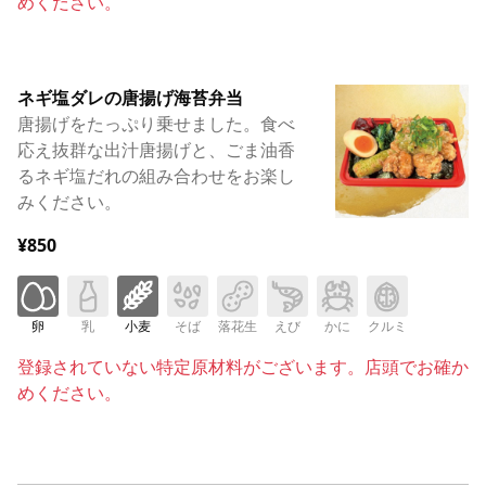
めください。
ネギ塩ダレの唐揚げ海苔弁当
唐揚げをたっぷり乗せました。食べ
応え抜群な出汁唐揚げと、ごま油香
るネギ塩だれの組み合わせをお楽し
みください。
¥850
卵
乳
小麦
そば
落花生
えび
かに
クルミ
登録されていない特定原材料がございます。店頭でお確か
めください。